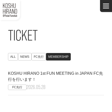
TICKET
ALL
NEWS
FC先行
MEMBERSHIP
KOSHU HIRANO 1st FUN MEETING in JAPAN FC先
行を行います！
2026.05.28
FC先行