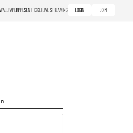
WALLPAPER
PRESENT
TICKET
LIVE STREAMING
LOGIN
JOIN
in