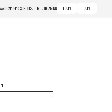
WALLPAPER
PRESENT
TICKET
LIVE STREAMING
LOGIN
JOIN
in