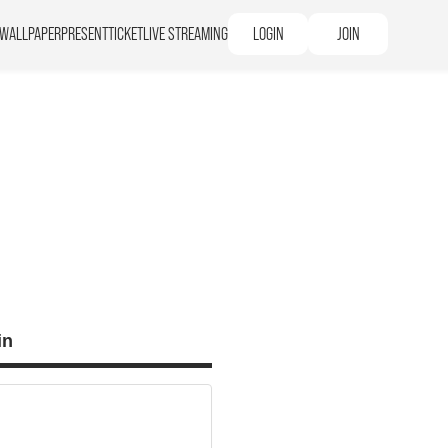
WALLPAPER
PRESENT
TICKET
LIVE STREAMING
LOGIN
JOIN
in