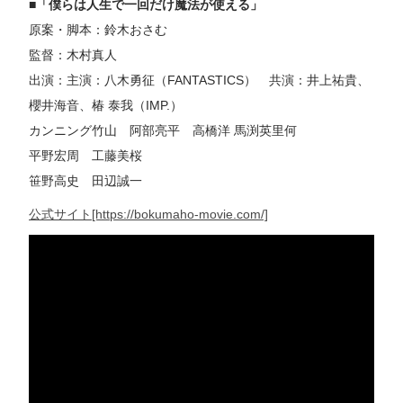
■「僕らは人生で一回だけ魔法が使える」
原案・脚本：鈴木おさむ
監督：木村真人
出演：主演：八木勇征（FANTASTICS） 共演：井上祐貴、
櫻井海音、椿 泰我（IMP.）
カンニング竹山 阿部亮平 高橋洋 馬渕英里何
平野宏周 工藤美桜
笹野高史 田辺誠一
公式サイト[https://bokumaho-movie.com/]