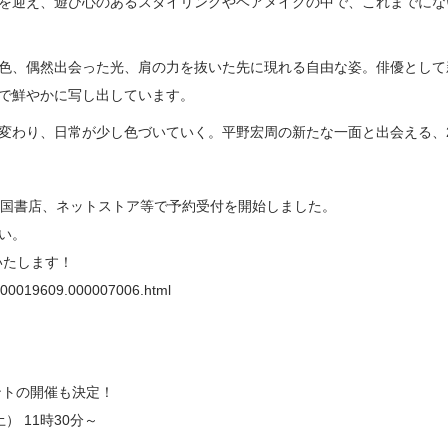
を迎え、遊び心のあるスタイリングやヘアメイクの中で、これまでにな
色、偶然出会った光、肩の力を抜いた先に現れる自由な姿。俳優として
で鮮やかに写し出しています。
変わり、日常が少し色づいていく。平野宏周の新たな一面と出会える、2
より全国書店、ネットストア等で予約受付を開始しました。
い。
いたします！
p/000019609.000007006.html
ントの開催も決定！
） 11時30分～