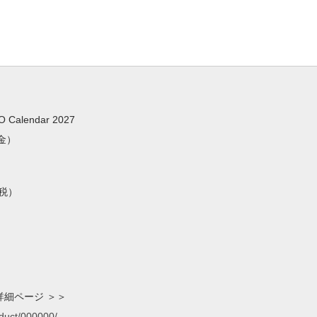
alendar 2027
金）
＋税）
詳細ページ ＞＞
oduct/000000/