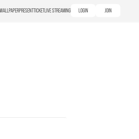
WALLPAPER
PRESENT
TICKET
LIVE STREAMING
LOGIN
JOIN