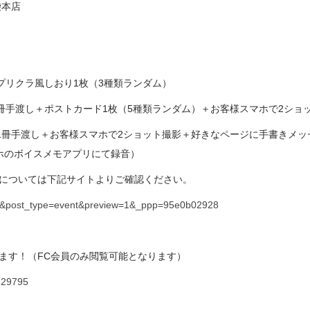
袋本店
プリクラ風しおり1枚（3種類ランダム）
1冊手渡し＋ポストカード1枚（5種類ランダム）＋お客様スマホで2ショ
ー1冊手渡し＋お客様スマホで2ショット撮影＋好きなページに手書きメッ
ホのボイスメモアプリにて録音）
については下記サイトよりご確認ください。
383&post_type=event&preview=1&_ppp=95e0b02928
ます！（FC会員のみ閲覧可能となります）
129795