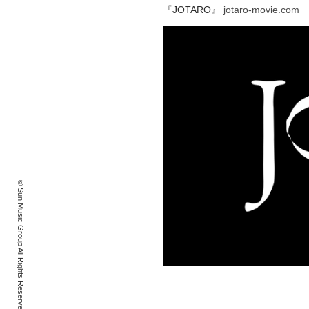
『JOTARO』
jotaro-movie.com
© Sun Music Group All Rights Reserved.