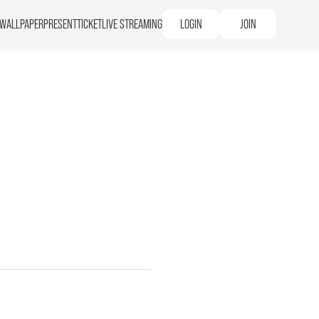
WALLPAPER
PRESENT
TICKET
LIVE STREAMING
LOGIN
JOIN