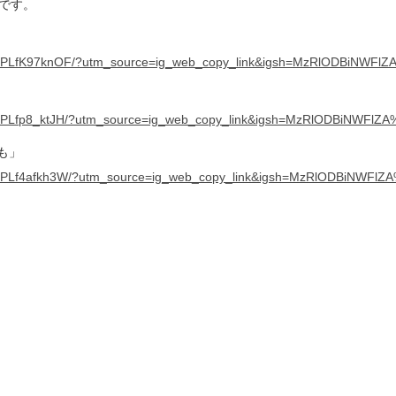
です。
el/DPLfK97knOF/?utm_source=ig_web_copy_link&igsh=MzRlODBiNWF
el/DPLfp8_ktJH/?utm_source=ig_web_copy_link&igsh=MzRlODBiNWFl
も」
el/DPLf4afkh3W/?utm_source=ig_web_copy_link&igsh=MzRlODBiNWFl