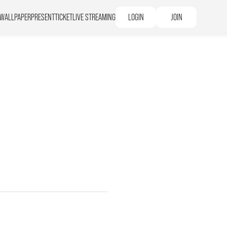
WALLPAPER
PRESENT
TICKET
LIVE STREAMING
LOGIN
JOIN